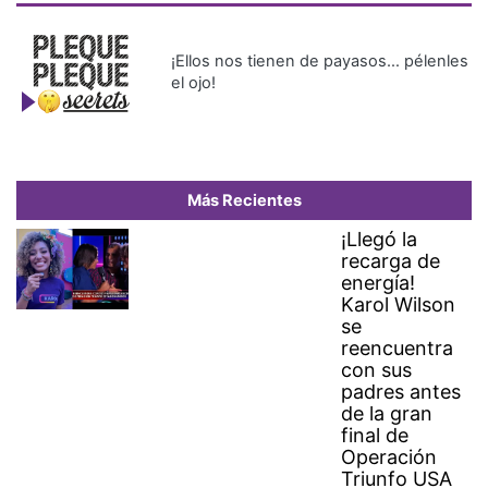
¡Ellos nos tienen de payasos… pélenles
el ojo!
Más Recientes
¡Llegó la
recarga de
energía!
Karol Wilson
se
reencuentra
con sus
padres antes
de la gran
final de
Operación
Triunfo USA