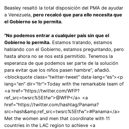
Beasley resaltó la total disposición del PMA de ayudar
a Venezuela,
pero recalcó que para ello necesita que
el Gobierno se lo permita.
"No podemos entrar a cualquier país sin que el
Gobierno lo permita.
Estamos tratando, estamos
hablando con el Gobierno, estamos preguntando, pero
hasta ahora no se nos está permitido. Tenemos la
esperanza de que podemos ser parte de la solución
para evitar que los niños pasen hambre", añadió.
<blockquote class="twitter-tweet" data-lang="es"><p
lang="en" dir="ltr">Today with the remarkable team of
<a href="https://twitter.com/WFP?
ref_src=twsrc%5Etfw">@WFP</a> <a
href="https://twitter.com/hashtag/Panama?
src=hash&amp;ref_src=twsrc%5Etfw">#Panama</a>
Met the women and men that coordinate with 11
countries in the LAC region to achieve <a