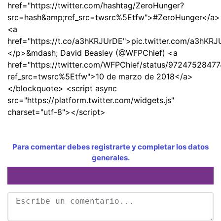
href="https://twitter.com/hashtag/ZeroHunger?
src=hash&amp;ref_src=twsrc%5Etfw">#ZeroHunger</a>
<a
href="https://t.co/a3hKRJUrDE">pic.twitter.com/a3hKR
</p>&mdash; David Beasley (@WFPChief) <a
href="https://twitter.com/WFPChief/status/9724752847
ref_src=twsrc%5Etfw">10 de marzo de 2018</a>
</blockquote> <script async
src="https://platform.twitter.com/widgets.js"
charset="utf-8"></script>
Para comentar debes registrarte y completar los datos
generales.