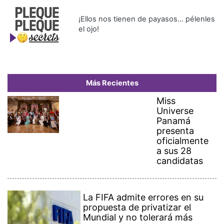
¡Ellos nos tienen de payasos… pélenles
el ojo!
Más Recientes
Miss
Universe
Panamá
presenta
oficialmente
a sus 28
candidatas
La FIFA admite errores en su
propuesta de privatizar el
Mundial y no tolerará más