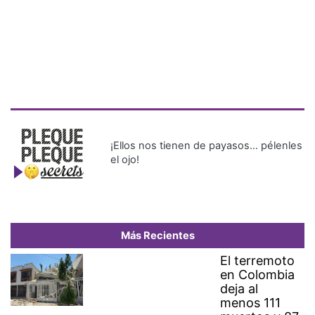
¡Ellos nos tienen de payasos… pélenles
el ojo!
Más Recientes
El terremoto
en Colombia
deja al
menos 111