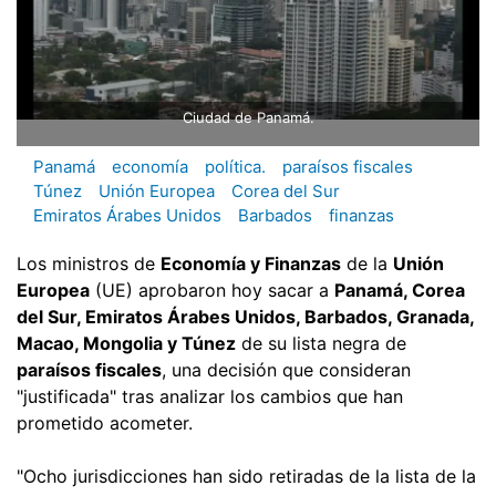
Ciudad de Panamá.
Panamá
economía
política.
paraísos fiscales
Túnez
Unión Europea
Corea del Sur
Emiratos Árabes Unidos
Barbados
finanzas
Los ministros de
Economía y Finanzas
de la
Unión
Europea
(UE) aprobaron hoy sacar a
Panamá, Corea
del Sur, Emiratos Árabes Unidos, Barbados, Granada,
Macao, Mongolia y Túnez
de su lista negra de
paraísos fiscales
, una decisión que consideran
"justificada" tras analizar los cambios que han
prometido acometer.
"Ocho jurisdicciones han sido retiradas de la lista de la