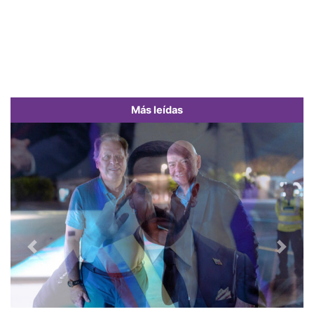
Más leídas
Previous
Next