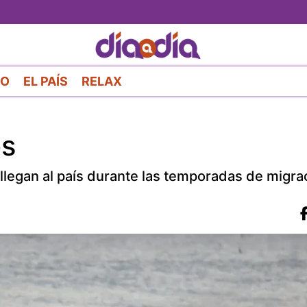
Pasar
al
contenido
principal
RO
EL PAÍS
RELAX
os
llegan al país durante las temporadas de migra