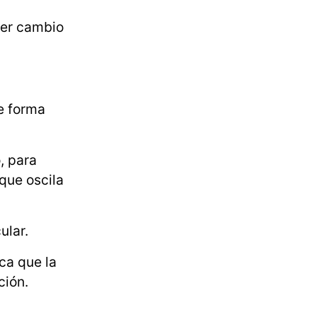
ier cambio
ue forma
, para
que oscila
ular.
ca que la
ción.