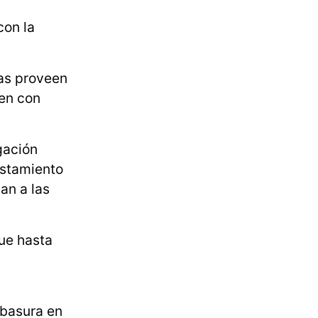
con la
eas proveen
yen con
gación
istamiento
an a las
fue hasta
 basura en