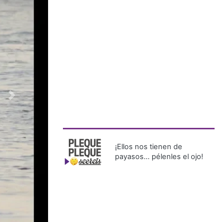
¡Ellos nos tienen de
payasos… pélenles el ojo!