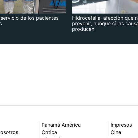
 servicio de los pacientes
Hidrocefalia, afección que 
s
prevenir, aunque sí las caus
producen
Panamá América
Impresos
nosotros
Crítica
Cine