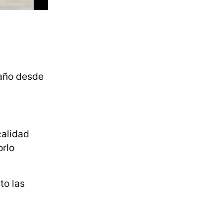
 año desde
calidad
orlo
to las