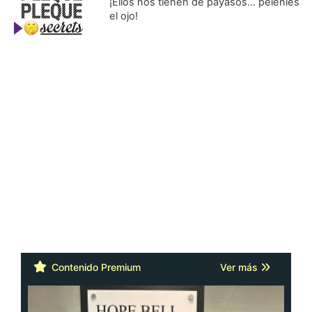
¡Ellos nos tienen de payasos… pélenles
el ojo!
Contenido Premium
Ver más