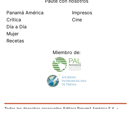
Paute con nosotros
Panamá América
Impresos
Crítica
Cine
Día a Día
Mujer
Recetas
Miembro de:
Todos los derechos reservados Editora Panamá América S.A. -
Ciudad de Panamá - Panamá 2026.
Prohibida su reproducción total o parcial, sin autorización escrita
de su titular
×
Utilizamos cookies propias y de terceros para mejorar