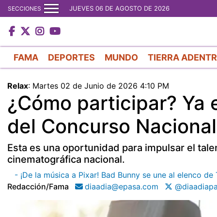
JUEVES 06 DE AGOSTO DE 2026
SECCIONES
FAMA
DEPORTES
MUNDO
TIERRA ADENT
Relax
:
Martes 02 de Junio de 2026 4:10 PM
¿Cómo participar? Ya e
del Concurso Naciona
Esta es una oportunidad para impulsar el talent
cinematográfica nacional.
- ¡De la música a Pixar! Bad Bunny se une al elenco de
Redacción/fama
diaadia@epasa.com
@diaadiap