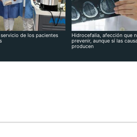
 servicio de los pacientes
Hidrocefalia, afección que 
s
prevenir, aunque sí las caus
producen