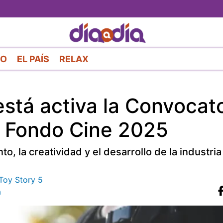
Pasar
al
contenido
principal
RO
EL PAÍS
RELAX
stá activa la Convocato
l Fondo Cine 2025
o, la creatividad y el desarrollo de la industria
 Toy Story 5
a