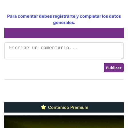
Para comentar debes registrarte y completar los datos
generales.
Contenido Premium