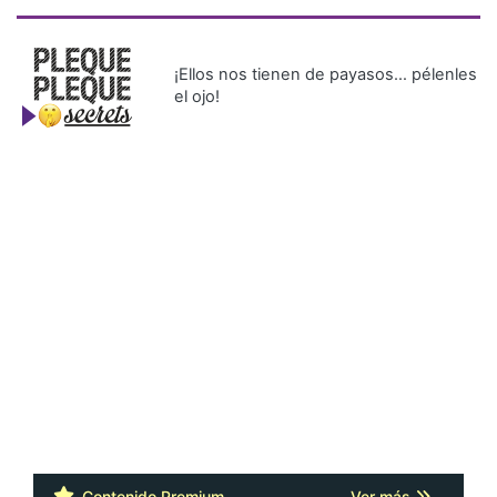
¡Ellos nos tienen de payasos… pélenles
el ojo!
Contenido Premium
Ver más