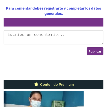
Para comentar debes registrarte y completar los datos
generales.
Contenido Premium