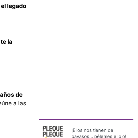
 el legado
te la
 años de
úne a las
¡Ellos nos tienen de
payasos… pélenles el ojo!