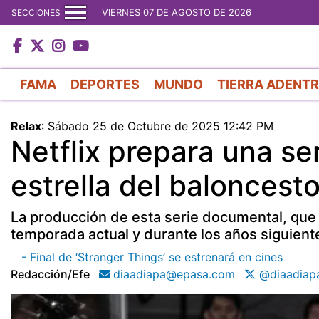
VIERNES 07 DE AGOSTO DE 2026
SECCIONES
FAMA
DEPORTES
MUNDO
TIERRA ADENT
Relax
:
Sábado 25 de Octubre de 2025 12:42 PM
Netflix prepara una se
estrella del baloncest
La producción de esta serie documental, que 
temporada actual y durante los años siguiente
- Final de ‘Stranger Things’ se estrenará en cines
Redacción/efe
diaadiapa@epasa.com
@diaadiap