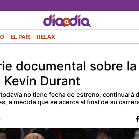
Pasar
al
contenido
principal
RO
EL PAÍS
RELAX
rie documental sobre la
o Kevin Durant
todavía no tiene fecha de estreno, continuará d
s, a medida que se acerca al final de su carrer
a