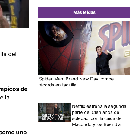
Más leídas
lla del
'Spider-Man: Brand New Day' rompe
récords en taquilla
ímpicos de
e la
Netflix estrena la segunda
parte de ‘Cien años de
soledad’ con la caída de
Macondo y los Buendía
t como uno