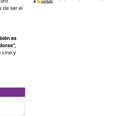
 oro
 de ser el
bién es
dores",
e cine y