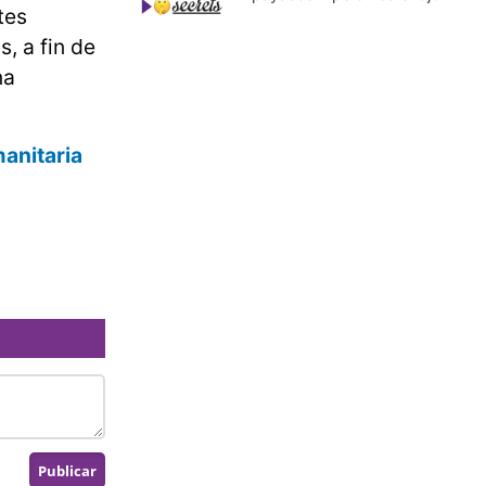
tes
, a fin de
na
manitaria