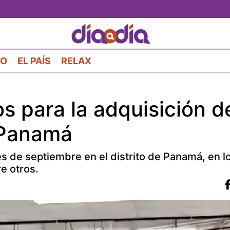
Pasar
al
contenido
principal
RO
EL PAÍS
RELAX
s para la adquisición d
oPanamá
s de septiembre en el distrito de Panamá, en l
e otros.