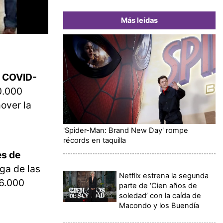
Más leídas
l COVID-
0.000
over la
'Spider-Man: Brand New Day' rompe
récords en taquilla
es de
ega de las
Netflix estrena la segunda
 6.000
parte de ‘Cien años de
soledad’ con la caída de
Macondo y los Buendía