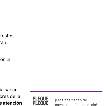
 estos
ran
on el
ia sacar
ores de la
¡Ellos nos tienen de
e atención
payasos… pélenles el ojo!