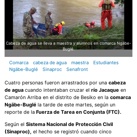
Cabeza de agua se lleva a maestra y alumnos en comarca Ngäbe-
Buglé.
Comarca
cabeza de agua
maestra
Estudiantes
Ngäbe-Buglé
Sinaproc
Senafront
Cuatro personas fueron arrastrados por una
cabeza
de agua
cuando intentaban cruzar el
río Jacaque
en
Camarón Arriba en el distrito de Besiko en la
comarca
Ngäbe-Buglé
la tarde de este martes, según un
reporte de la
Fuerza de Tarea en Conjunta (FTC).
Según el
Sistema Nacional de Protección Civil
(Sinaproc),
el hecho se registró cuando cinco