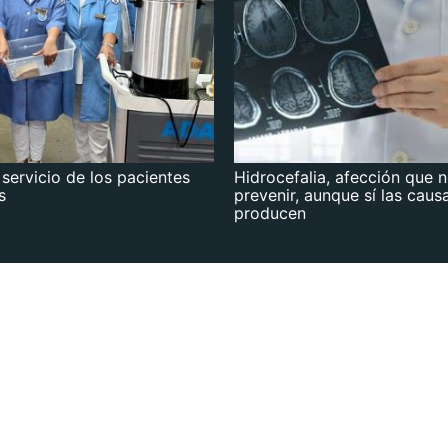
 servicio de los pacientes
Hidrocefalia, afección que 
s
prevenir, aunque sí las caus
producen