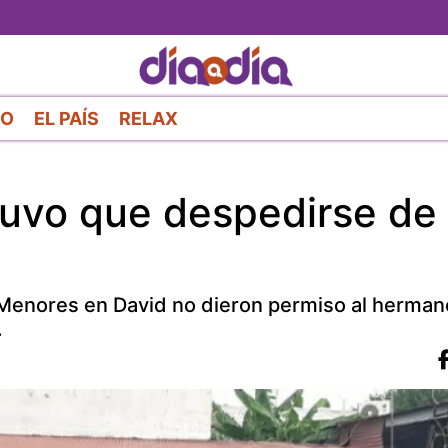
Pasar
al
contenido
principal
RO
EL PAÍS
RELAX
uvo que despedirse de 
Menores en David no dieron permiso al herman
.