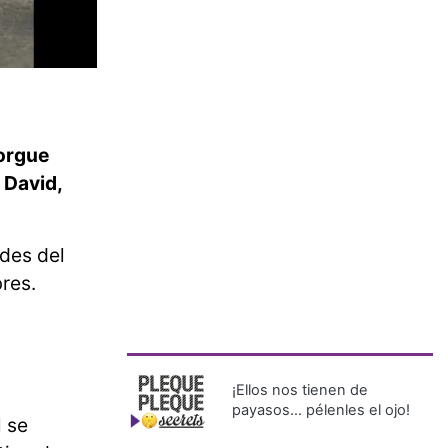
rgue
n
David,
ades del
res.
¡Ellos nos tienen de
payasos… pélenles el ojo!
l se