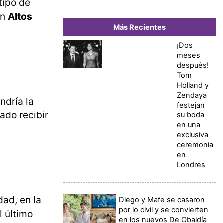
tipo de
en
Altos
Más Recientes
¡Dos
meses
después!
Tom
Holland y
Zendaya
ndría la
festejan
ado recibir
su boda
en una
exclusiva
ceremonia
en
Londres
dad, en la
Diego y Mafe se casaron
por lo civil y se convierten
l último
en los nuevos De Obaldía