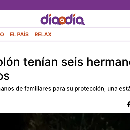
Pasar
al
contenido
principal
RO
EL PAÍS
RELAX
lón tenían seis herman
os
manos de familiares para su protección, una est