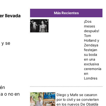
Más Recientes
er llevada
¡Dos
meses
después!
Tom
Holland y
 y se
Zendaya
festejan
su boda
en una
exclusiva
ceremonia
en
Londres
ién
a o no en
Diego y Mafe se casaron
por lo civil y se convierten
en los nuevos De Obaldía