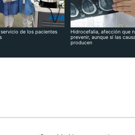
 servicio de los pacientes
Hidrocefalia, afección que 
s
prevenir, aunque sí las caus
producen