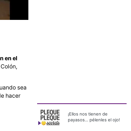
n en el
 Colón,
cuando sea
 de hacer
¡Ellos nos tienen de
payasos… pélenles el ojo!