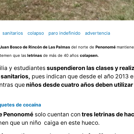
sanitarios
colapso
paro indefinido
advertencia
 Juan Bosco de Rincón de Las Palmas
del norte de
Penonomé
mantiene
temen que las
letrinas
de más de 40 años
colapsen.
lia y estudiantes
suspendieron las clases y reali
e sanitarios,
pues indican que desde el año 2013 e
entras que
niños desde cuatro años deben utilizar
quetes de cocaína
 de Penonomé
solo cuentan con
tres letrinas de ha
men que un niño caiga en este hueco.