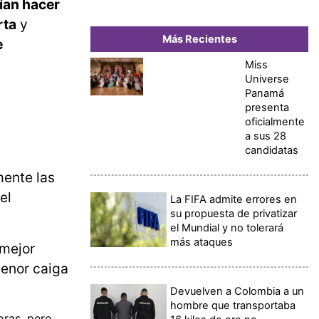
rían hacer
rta
y
Más Recientes
e
Miss
Universe
Panamá
presenta
oficialmente
a sus 28
candidatas
mente las
el
La FIFA admite errores en
su propuesta de privatizar
el Mundial y no tolerará
más ataques
 mejor
menor caiga
Devuelven a Colombia a un
hombre que transportaba
ras, pero