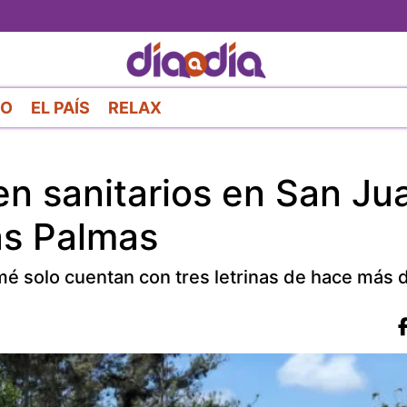
Pasar
al
contenido
principal
RO
EL PAÍS
RELAX
en sanitarios en San Ju
as Palmas
mé solo cuentan con tres letrinas de hace más 