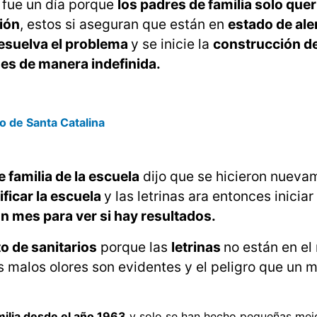
 fue un día porque
los padres de familia solo que
ión
, estos si aseguran que están en
estado de ale
resuelva el problema
y se inicie la
construcción d
es de manera indefinida.
 de Santa Catalina
 familia de la escuela
dijo que se hicieron nueva
ificar la escuela
y las letrinas ara entonces iniciar 
n mes para ver si hay resultados.
o de sanitarios
porque las
letrinas
no están en el
os malos olores son evidentes y el peligro que un 
milia desde el año 1963
y solo se han hecho pequeñas mejo