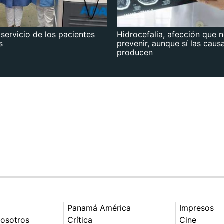
 servicio de los pacientes
Hidrocefalia, afección que 
s
prevenir, aunque sí las caus
producen
Panamá América
Impresos
nosotros
Crítica
Cine