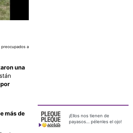
 preocupados a
zaron una
stán
 por
ce más de
¡Ellos nos tienen de
payasos… pélenles el ojo!