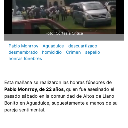
Foto: Cortesía Crítica
Pablo Monrroy
Aguadulce
descuartizado
desmembrado
homicidio
Crimen
sepelio
honras fúnebres
Esta mañana se realizaron las honras fúnebres de
Pablo Monrroy, de 22 años,
quien fue asesinado el
pasado sábado en la comunidad de Altos de Llano
Bonito en Aguadulce, supuestamente a manos de su
pareja sentimental.