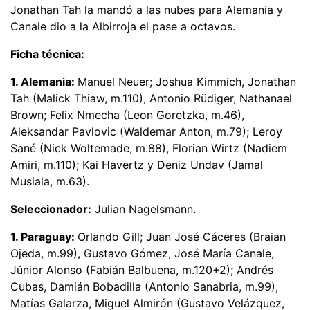
Jonathan Tah la mandó a las nubes para Alemania y
Canale dio a la Albirroja el pase a octavos.
Ficha técnica:
1. Alemania:
Manuel Neuer; Joshua Kimmich, Jonathan
Tah (Malick Thiaw, m.110), Antonio Rüdiger, Nathanael
Brown; Felix Nmecha (Leon Goretzka, m.46),
Aleksandar Pavlovic (Waldemar Anton, m.79); Leroy
Sané (Nick Woltemade, m.88), Florian Wirtz (Nadiem
Amiri, m.110); Kai Havertz y Deniz Undav (Jamal
Musiala, m.63).
Seleccionador:
Julian Nagelsmann.
1. Paraguay:
Orlando Gill; Juan José Cáceres (Braian
Ojeda, m.99), Gustavo Gómez, José María Canale,
Júnior Alonso (Fabián Balbuena, m.120+2); Andrés
Cubas, Damián Bobadilla (Antonio Sanabria, m.99),
Matías Galarza, Miguel Almirón (Gustavo Velázquez,