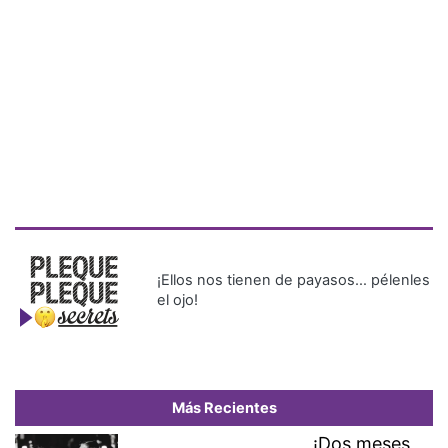
¡Ellos nos tienen de payasos… pélenles
el ojo!
Más Recientes
¡Dos meses