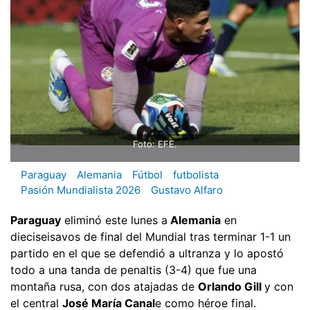
Foto: EFE.
Paraguay
Alemania
Fútbol
futbolista
Pasión Mundialista 2026
Gustavo Alfaro
Paraguay
eliminó este lunes a
Alemania
en
dieciseisavos de final del Mundial tras terminar 1-1 un
partido en el que se defendió a ultranza y lo apostó
todo a una tanda de penaltis (3-4) que fue una
montaña rusa, con dos atajadas de
Orlando Gill
y con
el central
José María Canal
e como héroe final.