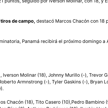
 puntos, seguido por Iverson Molinar, con 18, y E
 tiros de campo,
destacó Marcos Chacón con 18 p
liminatoria, Panamá recibirá el próximo domingo a 
), Iverson Molinar (18), Johnny Murillo (-), Trevor 
 Roberto Armnstrong (-), Tyler Gaskins (-), Bryan L
).
cos Chacón (18), Tito Casero (10),Pedro Bambino (