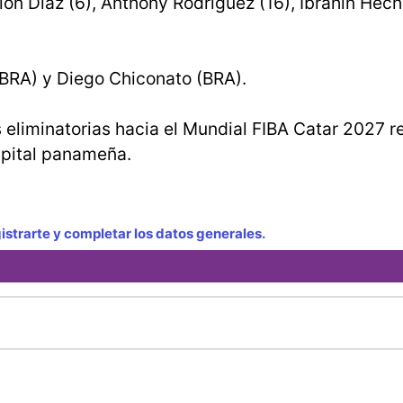
rlon Díaz (6), Anthony Rodríguez (16), Ibrahin Hec
(BRA) y Diego Chiconato (BRA).
s eliminatorias hacia el Mundial FIBA Catar 2027 r
capital panameña.
strarte y completar los datos generales.