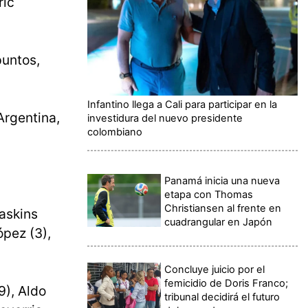
ric
untos,
Infantino llega a Cali para participar en la
Argentina,
investidura del nuevo presidente
colombiano
Panamá inicia una nueva
etapa con Thomas
Christiansen al frente en
Gaskins
cuadrangular en Japón
ópez (3),
Concluye juicio por el
femicidio de Doris Franco;
9), Aldo
tribunal decidirá el futuro