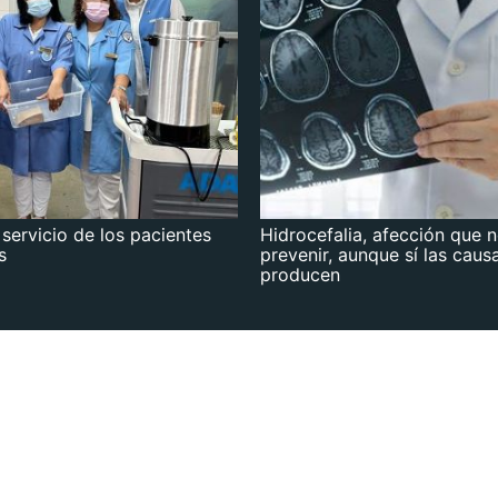
 servicio de los pacientes
Hidrocefalia, afección que 
s
prevenir, aunque sí las caus
producen