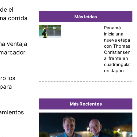
de el
Más leídas
na corrida
Panamá
inicia una
nueva etapa
na ventaja
con Thomas
 marcador
Christiansen
al frente en
cuadrangular
en Japón
ero los
 para
Más Recientes
zamientos