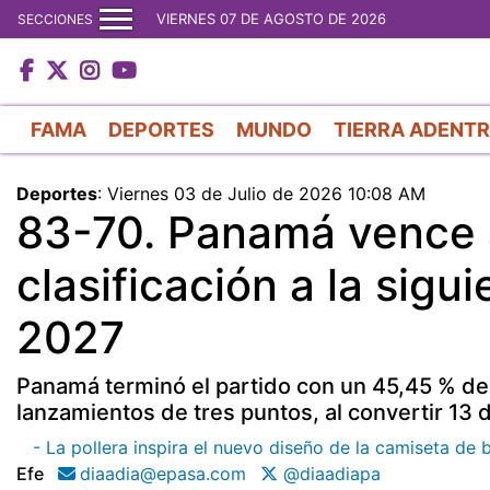
VIERNES 07 DE AGOSTO DE 2026
SECCIONES
FAMA
DEPORTES
MUNDO
TIERRA ADENT
Deportes
:
Viernes 03 de Julio de 2026 10:08 AM
83-70. Panamá vence a
clasificación a la sigu
2027
Panamá terminó el partido con un 45,45 % de
lanzamientos de tres puntos, al convertir 13 
- La pollera inspira el nuevo diseño de la camiseta de 
Efe
diaadia@epasa.com
@diaadiapa