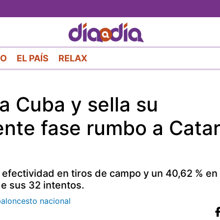
Pasar
al
contenido
principal
RO
EL PAÍS
RELAX
 Cuba y sella su
iente fase rumbo a Cata
 efectividad en tiros de campo y un 40,62 % en
de sus 32 intentos.
baloncesto nacional