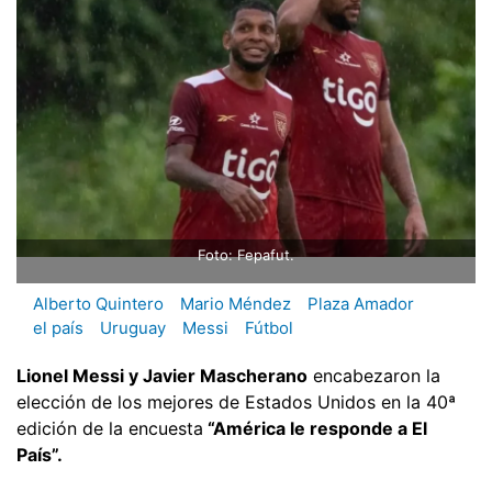
Foto: Fepafut.
Alberto Quintero
Mario Méndez
Plaza Amador
el país
Uruguay
Messi
Fútbol
Lionel Messi y Javier Mascherano
encabezaron la
elección de los mejores de Estados Unidos en la 40ª
edición de la encuesta
“América le responde a El
País”.