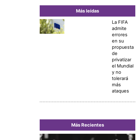
Más leídas
La FIFA
admite
errores
en su
propuesta
de
privatizar
el Mundial
y no
tolerará
más
ataques
Más Recientes