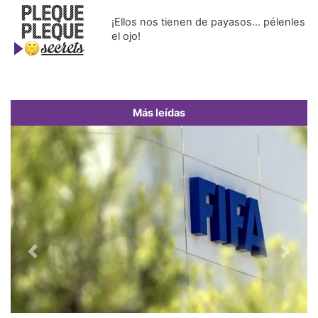
¡Ellos nos tienen de payasos… pélenles
el ojo!
Más leídas
Previous
Next