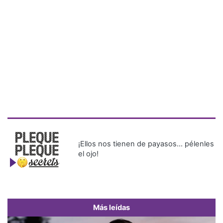
¡Ellos nos tienen de payasos… pélenles
el ojo!
Más leídas