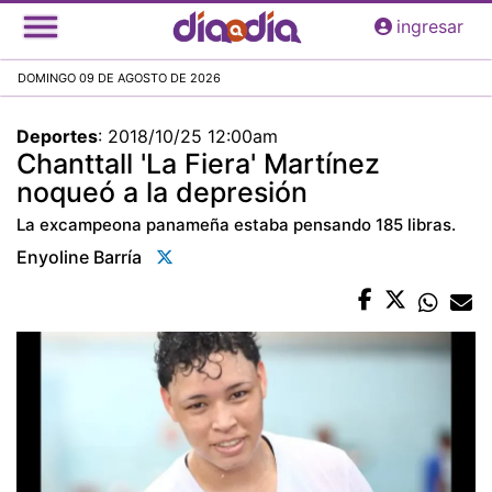
Pasar
ingresar
al
contenido
DOMINGO 09 DE AGOSTO DE 2026
principal
Deportes
:
2018/10/25 12:00am
Chanttall 'La Fiera' Martínez
noqueó a la depresión
La excampeona panameña estaba pensando 185 libras.
Enyoline Barría