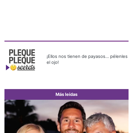
¡Ellos nos tienen de payasos… pélenles
el ojo!
Más leídas