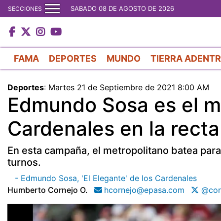
SABADO 08 DE AGOSTO DE 2026
SECCIONES
FAMA
DEPORTES
MUNDO
TIERRA ADENT
Deportes
:
Martes 21 de Septiembre de 2021 8:00 AM
Edmundo Sosa es el m
Cardenales en la recta
En esta campaña, el metropolitano batea para
turnos.
- Edmundo Sosa, 'El Elegante' de los Cardenales
Humberto Cornejo O.
hcornejo@epasa.com
@cor