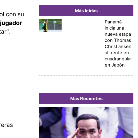
Más leídas
ol con su
Panamá
 jugador
inicia una
ar",
nueva etapa
con Thomas
Christiansen
al frente en
cuadrangular
en Japón
Más Recientes
reras