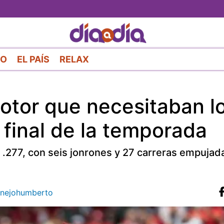
Pasar
al
contenido
principal
RO
EL PAÍS
RELAX
otor que necesitaban l
 final de la temporada
 .277, con seis jonrones y 27 carreras empujad
nejohumberto