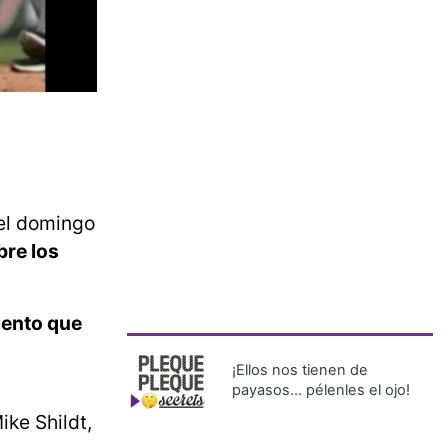
 el domingo
bre los
iento que
¡Ellos nos tienen de
payasos… pélenles el ojo!
ike Shildt,