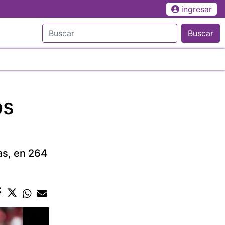
ingresar
Buscar
os
as, en 264