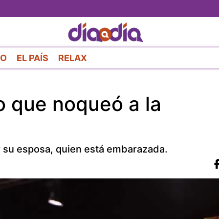
Pasar
al
contenido
principal
RO
EL PAÍS
RELAX
so que noqueó a la
r su esposa, quien está embarazada.