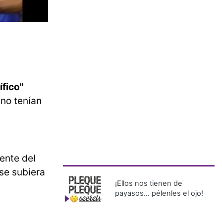
ífico"
no tenían
ente del
se subiera
¡Ellos nos tienen de
payasos… pélenles el ojo!