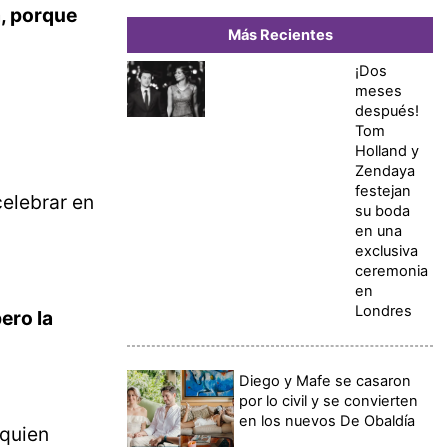
a, porque
Más Recientes
¡Dos
meses
después!
Tom
Holland y
Zendaya
festejan
celebrar en
su boda
en una
exclusiva
ceremonia
en
Londres
ero la
Diego y Mafe se casaron
por lo civil y se convierten
en los nuevos De Obaldía
 quien