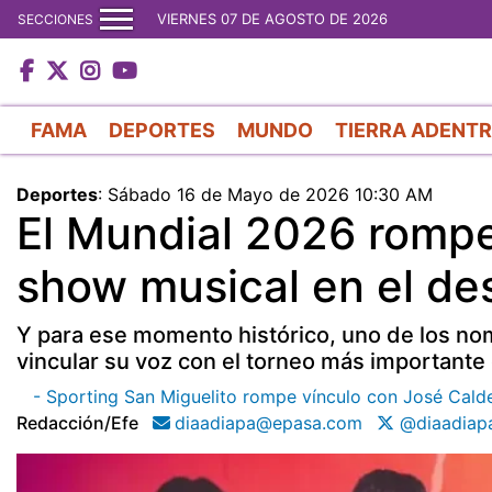
VIERNES 07 DE AGOSTO DE 2026
SECCIONES
FAMA
DEPORTES
MUNDO
TIERRA ADENT
Deportes
:
Sábado 16 de Mayo de 2026 10:30 AM
El Mundial 2026 romp
show musical en el d
Y para ese momento histórico, uno de los nom
vincular su voz con el torneo más importante 
- Sporting San Miguelito rompe vínculo con José Cald
Redacción/efe
diaadiapa@epasa.com
@diaadiap