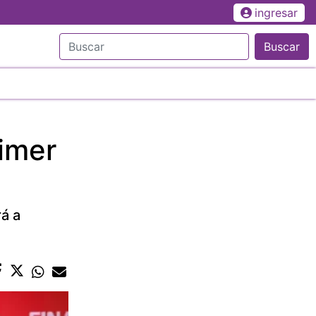
ingresar
Buscar
imer
á a