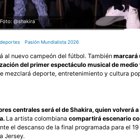
Foto: @shakira
deportes
Pasión Mundialista 2026
irá al nuevo campeón del fútbol. También
marcará 
alización del primer espectáculo musical de medio
ue mezclará deporte, entretenimiento y cultura pop 
es centrales será el de Shakira, quien volverá a
ta.
La artista colombiana
compartirá escenario c
te el descanso de la final programada para el 19 
a Jersey.