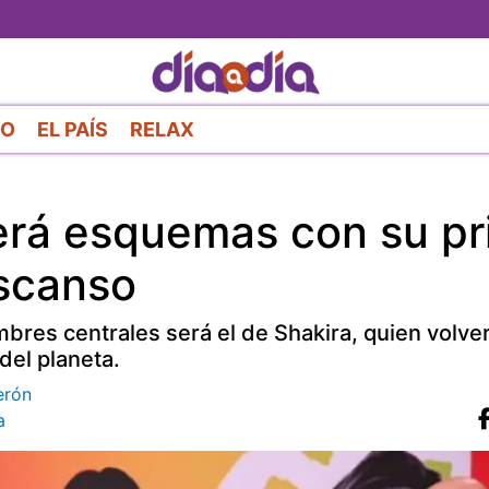
Pasar
al
contenido
principal
RO
EL PAÍS
RELAX
erá esquemas con su pr
escanso
bres centrales será el de Shakira, quien volver
del planeta.
erón
a