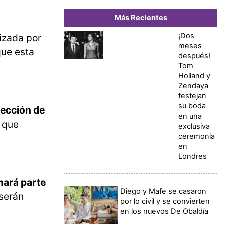
Más Recientes
¡Dos
izada por
meses
que esta
después!
Tom
Holland y
Zendaya
festejan
su boda
lección de
en una
n que
exclusiva
ceremonia
en
Londres
rmará parte
Diego y Mafe se casaron
serán
por lo civil y se convierten
en los nuevos De Obaldía