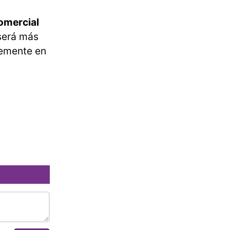
comercial
 será más
temente en