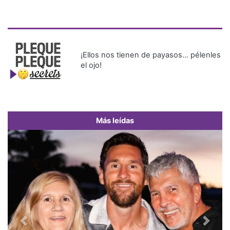
¡Ellos nos tienen de payasos… pélenles
el ojo!
Más leídas
Previous
Next