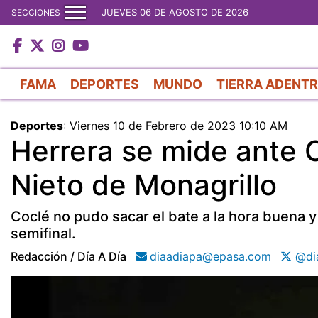
JUEVES 06 DE AGOSTO DE 2026
SECCIONES
FAMA
DEPORTES
MUNDO
TIERRA ADENT
Deportes
:
Viernes 10 de Febrero de 2023 10:10 AM
Herrera se mide ante C
Nieto de Monagrillo
Coclé no pudo sacar el bate a la hora buena y
semifinal.
Redacción / Día A Día
diaadiapa@epasa.com
@di