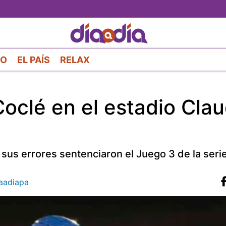
Pasar
al
contenido
principal
RO
EL PAÍS
RELAX
oclé en el estadio Clau
 sus errores sentenciaron el Juego 3 de la seri
aadiapa