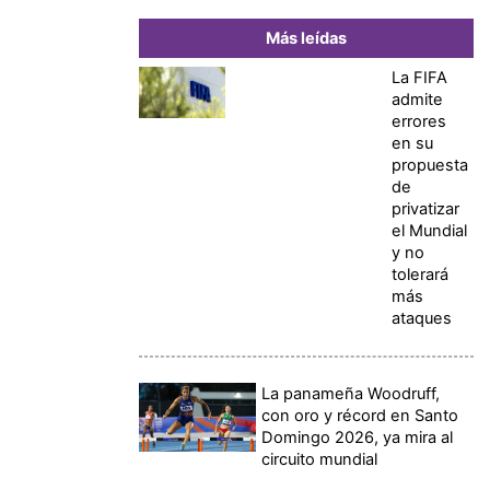
Más leídas
La FIFA
admite
errores
en su
propuesta
de
privatizar
el Mundial
y no
tolerará
más
ataques
La panameña Woodruff,
con oro y récord en Santo
Domingo 2026, ya mira al
circuito mundial