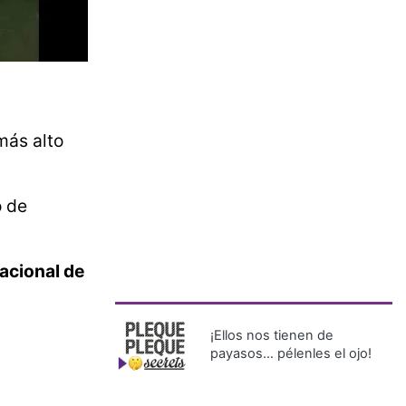
más alto
o de
cional de
¡Ellos nos tienen de
payasos… pélenles el ojo!