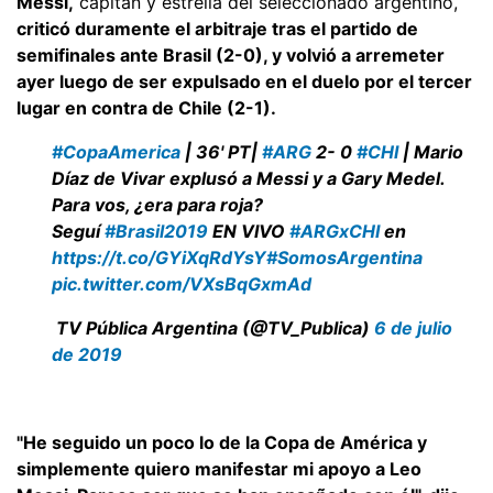
Messi,
capitán y estrella del seleccionado argentino,
criticó duramente el arbitraje tras el partido de
semifinales ante Brasil (2-0), y volvió a arremeter
ayer luego de ser expulsado en el duelo por el tercer
lugar en contra de Chile (2-1).
#CopaAmerica
| 36' PT|
#ARG
2- 0
#CHI
| Mario
Díaz de Vivar explusó a Messi y a Gary Medel.
Para vos, ¿era para roja?
Seguí
#Brasil2019
EN VIVO
#ARGxCHI
en
https://t.co/GYiXqRdYsY
#SomosArgentina
pic.twitter.com/VXsBqGxmAd
TV Pública Argentina (@TV_Publica)
6 de julio
de 2019
"He seguido un poco lo de la Copa de América y
simplemente quiero manifestar mi apoyo a Leo