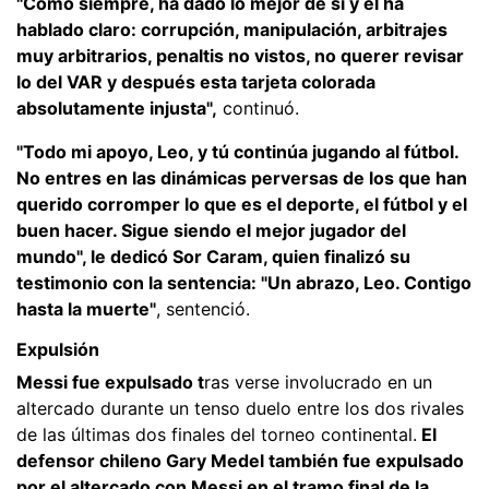
"Como siempre, ha dado lo mejor de sí y él ha
hablado claro: corrupción, manipulación, arbitrajes
muy arbitrarios, penaltis no vistos, no querer revisar
lo del VAR y después esta tarjeta colorada
absolutamente injusta",
continuó.
"Todo mi apoyo, Leo, y tú continúa jugando al fútbol.
No entres en las dinámicas perversas de los que han
querido corromper lo que es el deporte, el fútbol y el
buen hacer. Sigue siendo el mejor jugador del
mundo", le dedicó Sor Caram, quien finalizó su
testimonio con la sentencia: "Un abrazo, Leo. Contigo
hasta la muerte"
, sentenció.
Expulsión
Messi fue expulsado t
ras verse involucrado en un
altercado durante un tenso duelo entre los dos rivales
de las últimas dos finales del torneo continental.
El
defensor chileno Gary Medel también fue expulsado
por el altercado con Messi en el tramo final de la