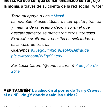
Messi. Parece ser que se han ensañado con él", dijo
la monja,
a través de su cuenta de la red social Twitter.
Todo mi apoyo a Leo
#Messi
Lamentable el espectáculo de corrupción, trampa
y mentira de un evento deportivo en el que
descaradamente se mezclaron otros intereses.
Expulsión arbitrária y penaltis no señalados: un
escándalo de trileros
Queremos
#JuegoLimpio
#LeoNoDefrauda
pic.twitter.com/W5geYIKcdv
Sor Lucía Caram (@sorluciacaram)
7 de julio de
2019
VER TAMBIÉN:
La adicción al porno de Terry Crews,
el ex NFL de ¿Y dónde están las rubias?