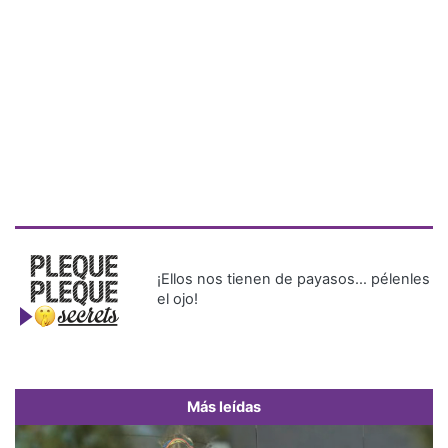
¡Ellos nos tienen de payasos… pélenles
el ojo!
Más leídas