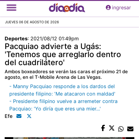
Pasar
ingresar
al
contenido
JUEVES 06 DE AGOSTO DE 2026
principal
Deportes
:
2021/08/12 01:49pm
Pacquiao advierte a Ugás:
'Tenemos que arreglarlo dentro
del cuadrilátero'
Ambos boxeadores se verán las caras el próximo 21 de
agosto, en el T-Mobile Arena de Las Vegas.
- Manny Pacquiao responde a los dardos del
presidente filipino: 'Me atacaron con maldad'
- Presidente filipino vuelve a arremeter contra
Pacquiao: 'Yo diría que eres una mier...'
Efe