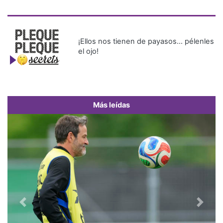
¡Ellos nos tienen de payasos… pélenles
el ojo!
Más leídas
Previous
Next