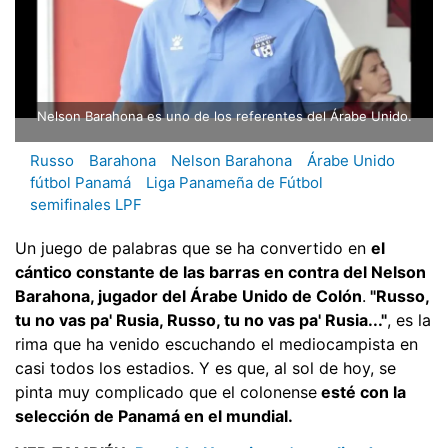
Nelson Barahona es uno de los referentes del Árabe Unido.
Russo
Barahona
Nelson Barahona
Árabe Unido
fútbol Panamá
Liga Panameña de Fútbol
semifinales LPF
Un juego de palabras que se ha convertido en
el
cántico constante de las barras en contra del Nelson
Barahona, jugador del Árabe Unido de Colón
.
"Russo,
tu no vas pa' Rusia, Russo, tu no vas pa' Rusia..."
, es la
rima que ha venido escuchando el mediocampista en
casi todos los estadios. Y es que, al sol de hoy, se
pinta muy complicado que el colonense
esté con la
selección de Panamá en el mundial.