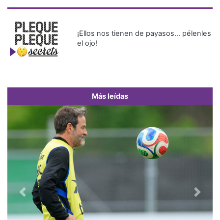
¡Ellos nos tienen de payasos… pélenles
el ojo!
Más leídas
Previous
Next