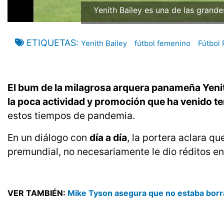
Yenith Bailey es una de las grande
ETIQUETAS
Yenith Bailey
fútbol femenino
Fútbol
El bum de la milagrosa arquera panameña Yenit
la poca actividad y promoción que ha venido 
estos tiempos de pandemia.
En un diálogo con
día a día
, la portera aclara q
premundial, no necesariamente le dio réditos 
VER TAMBIÉN:
Mike Tyson asegura que no estaba borra