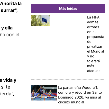
Ahorita la
Más leídas
 surrar",
La FIFA
admite
errores
y ella
en su
ño con el
propuesta
de
privatizar
el Mundial
y no
tolerará
más
ataques
e vida y
 si te
La panameña Woodruff,
con oro y récord en Santo
ierda",
Domingo 2026, ya mira al
circuito mundial