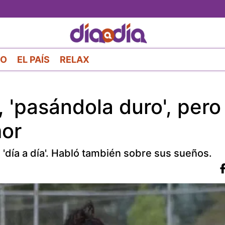
Pasar
al
contenido
principal
RO
EL PAÍS
RELAX
, 'pasándola duro', pero
mor
día a día'. Habló también sobre sus sueños.