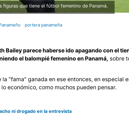
s figuras que tiene el fútbol femenino de Panamá.
 Panameño
portera panameña
h Bailey parece haberse ido apagando con el tie
teniendo el balompié femenino en Panamá,
sobre t
ue la "fama" ganada en ese entonces, en especial e
en lo económico, como muchos pueden pensar.
cho ni drogado en la entrevista