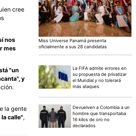
uien cree
os
sí nos
Miss Universe Panamá presenta
oficialmente a sus 28 candidatas
or mes
La FIFA admite errores en
stá "un
su propuesta de privatizar
ncanta", y
el Mundial y no tolerará
ción.
más ataques
Devuelven a Colombia a un
e la gente
hombre que transportaba
la calle"
,
16 kilos de oro no
declarados