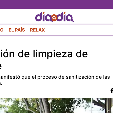
Pasar
al
contenido
principal
RO
EL PAÍS
RELAX
ción de limpieza de
e
anifestó que el proceso de sanitización de las
.