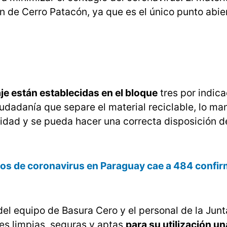
ión de Cerro Patacón, ya que es el único punto abie
je están establecidas en el bloque
tres por indica
ciudadanía que separe el material reciclable, lo m
ividad y se pueda hacer una correcta disposición d
vos de coronavirus en Paraguay cae a 484 conf
del equipo de Basura Cero y el personal de la Ju
nes limpias, seguras y aptas
para su utilización un