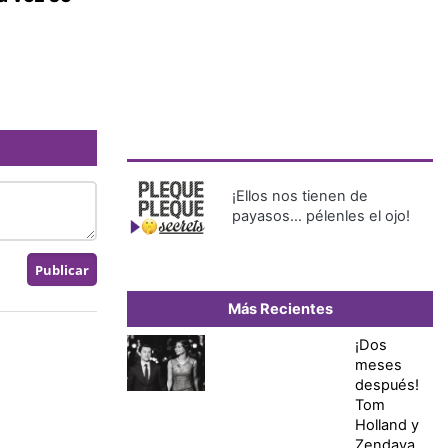
¡Ellos nos tienen de
payasos… pélenles el ojo!
Más Recientes
¡Dos
meses
después!
Tom
Holland y
Zendaya