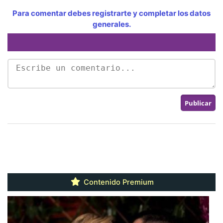
Para comentar debes registrarte y completar los datos
generales.
Contenido Premium