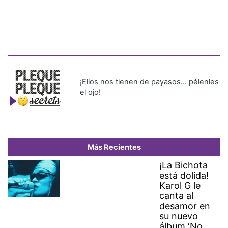
¡Ellos nos tienen de payasos… pélenles
el ojo!
Más Recientes
¡La Bichota
está dolida!
Karol G le
canta al
desamor en
su nuevo
álbum ‘No