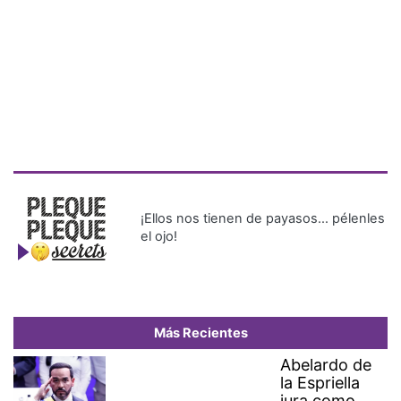
¡Ellos nos tienen de payasos… pélenles
el ojo!
Más Recientes
Abelardo de
la Espriella
jura como