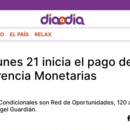
Pasar
al
contenido
principal
RO
EL PAÍS
RELAX
lunes 21 inicia el pago d
rencia Monetarias
ondicionales son Red de Oportunidades, 120 a 
gel Guardián.