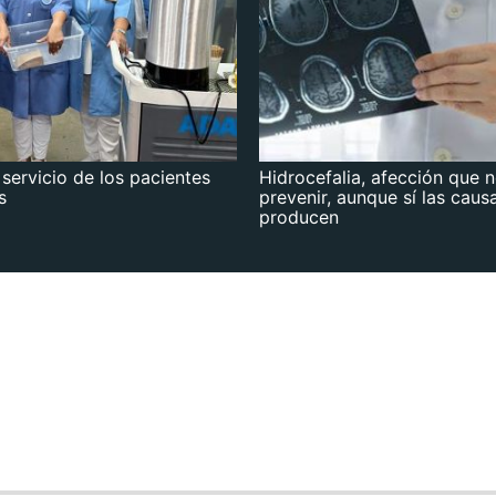
 servicio de los pacientes
Hidrocefalia, afección que 
s
prevenir, aunque sí las caus
producen