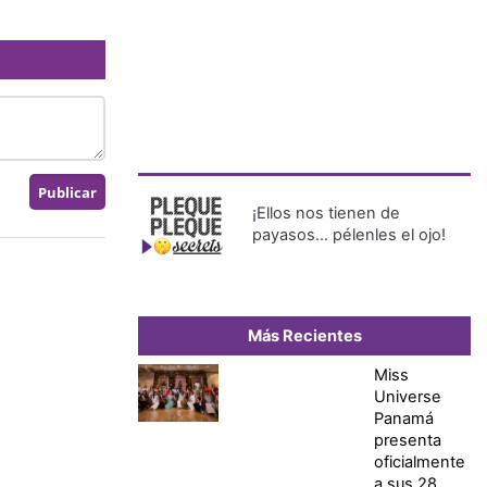
¡Ellos nos tienen de
payasos… pélenles el ojo!
Más Recientes
Miss
Universe
Panamá
presenta
oficialmente
a sus 28