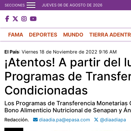
JUEVES 06 DE AGOSTO DE 2026
SECCIONES
FAMA
DEPORTES
MUNDO
TIERRA ADENT
El País
:
Viernes 18 de Noviembre de 2022 9:16 AM
¡Atentos! A partir del 
Programas de Transfe
Condicionadas
Los Programas de Transferencia Monetarias C
Bono Alimenticio Nutricional de Senapan y Án
Redacción.
diaadia.pa@epasa.com
@diaadiapa