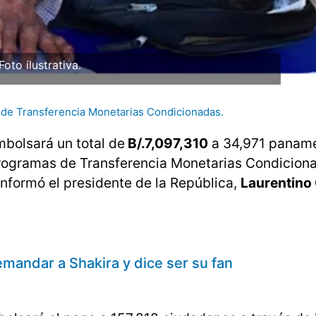
Foto ilustrativa.
de Transferencia Monetarias Condicionadas.
mbolsará un total de
B/.7,097,310
a 34,971 panam
 Programas de Transferencia Monetarias Condiciona
informó el presidente de la República,
Laurentino 
mandar a Shakira y dice ser su fan