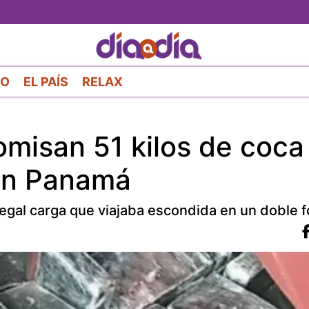
Pasar
al
contenido
principal
RO
EL PAÍS
RELAX
omisan 51 kilos de coca
con Panamá
legal carga que viajaba escondida en un doble 