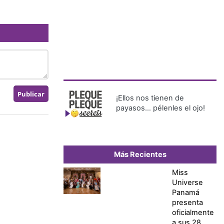
¡Ellos nos tienen de
payasos… pélenles el ojo!
Más Recientes
Miss
Universe
Panamá
presenta
oficialmente
a sus 28