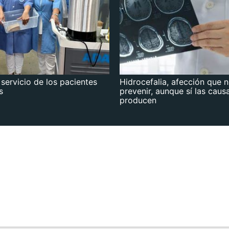
 servicio de los pacientes
Hidrocefalia, afección que 
s
prevenir, aunque sí las caus
producen