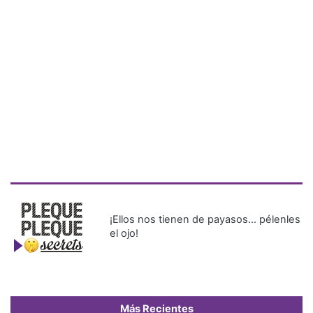
¡Ellos nos tienen de payasos… pélenles
el ojo!
Más Recientes