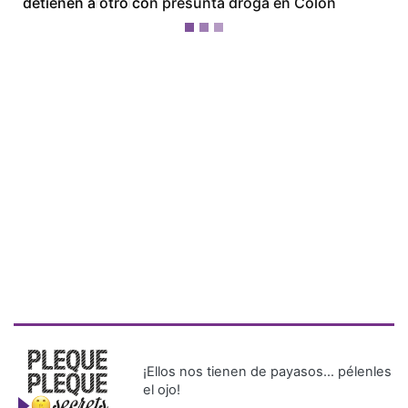
incendio en Colón
¡Ellos nos tienen de payasos… pélenles
el ojo!