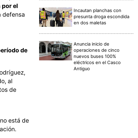
 por el
Incautan planchas con
a defensa
presunta droga escondida
en dos maletas
Anuncia inicio de
período de
operaciones de cinco
nuevos buses 100%
eléctricos en el Casco
Antiguo
odríguez,
o, al
tos de
 no está de
ación.