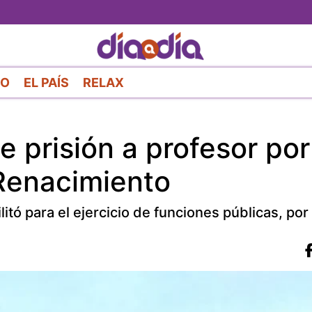
Pasar
al
contenido
principal
RO
EL PAÍS
RELAX
 prisión a profesor por
 Renacimiento
itó para el ejercicio de funciones públicas, por