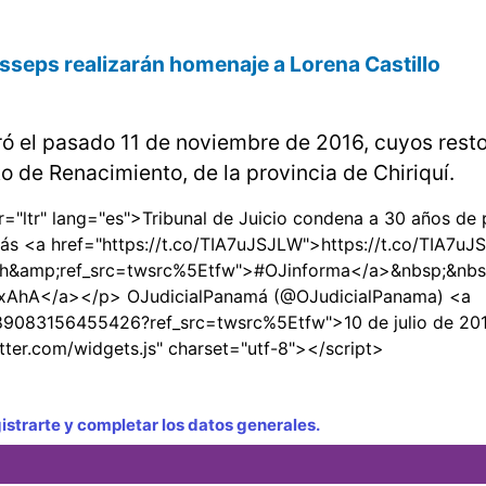
esseps realizarán homenaje a Lorena Castillo
ró el pasado 11 de noviembre de 2016, cuyos rest
ito de Renacimiento, de la provincia de Chiriquí.
="ltr" lang="es">Tribunal de Juicio condena a 30 años de p
más <a href="https://t.co/TIA7uJSJLW">https://t.co/TIA7u
hash&amp;ref_src=twsrc%5Etfw">#OJinforma</a>&nbsp;&nb
uxxAhA</a></p> OJudicialPanamá (@OJudicialPanama) <a
8989083156455426?ref_src=twsrc%5Etfw">10 de julio de 20
tter.com/widgets.js" charset="utf-8"></script>
strarte y completar los datos generales.