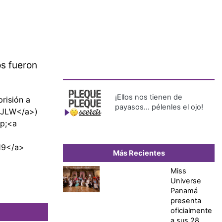
os fueron
¡Ellos nos tienen de
risión a
payasos… pélenles el ojo!
JSJLW</a>)
sp;<a
19</a>
Más Recientes
Miss
Universe
Panamá
presenta
oficialmente
a sus 28