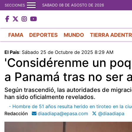
SABADO 08 DE AGOSTO DE 2026
SECCIONES
FAMA
DEPORTES
MUNDO
TIERRA ADENT
El País
:
Sábado 25 de Octubre de 2025 8:29 AM
'Considérenme un poqu
a Panamá tras no ser 
Según trascendió, las autoridades de migrac
han sido oficialmente revelados.
- Hombre de 51 años resulta herido en tiroteo en la c
Redacción
diaadiapa@epasa.com
@diaadiapa