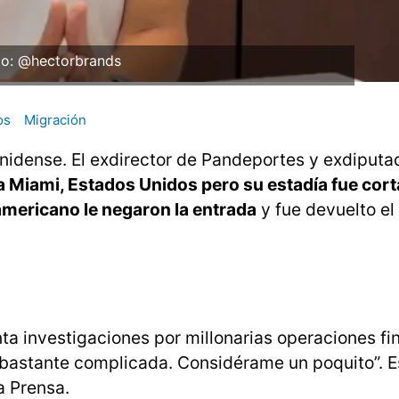
to: @hectorbrands
os
Migración
nidense. El exdirector de Pandeportes y exdiputad
 Miami, Estados Unidos pero su estadía fue cort
americano le negaron la entrada
y fue devuelto e
nta investigaciones por millonarias operaciones fi
ida bastante complicada. Considérame un poquito”. 
a Prensa.