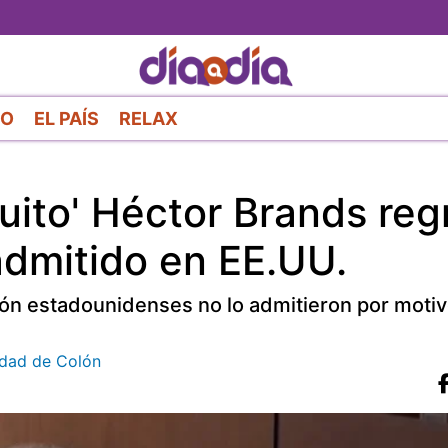
Pasar
al
contenido
principal
RO
EL PAÍS
RELAX
ito' Héctor Brands reg
admitido en EE.UU.
ión estadounidenses no lo admitieron por moti
iudad de Colón