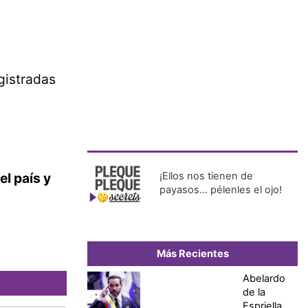
gistradas
l país y
¡Ellos nos tienen de
payasos… pélenles el ojo!
Más Recientes
Abelardo
de la
Espriella