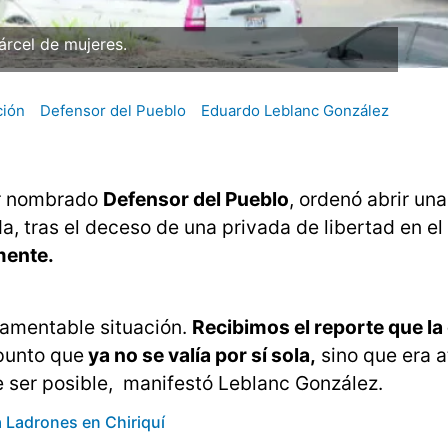
árcel de mujeres.
ción
Defensor del Pueblo
Eduardo Leblanc González
er nombrado
Defensor del Pueblo
, ordenó abrir un
da, tras el deceso de una privada de libertad en el
mente.
lamentable situación.
Recibimos el reporte que l
 punto que
ya no se valía por sí sola,
sino que era 
 ser posible, manifestó Leblanc González.
 Ladrones en Chiriquí