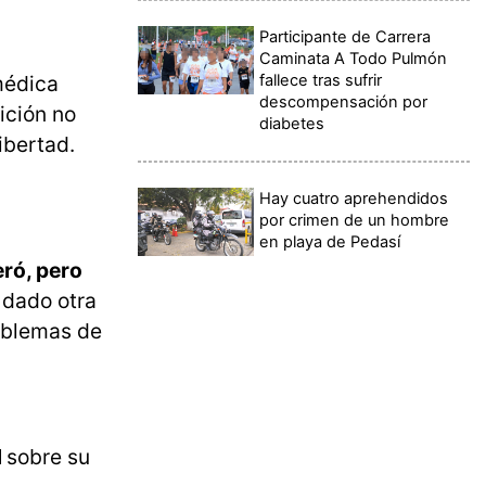
Participante de Carrera
Caminata A Todo Pulmón
fallece tras sufrir
 médica
descompensación por
ición no
diabetes
libertad.
Hay cuatro aprehendidos
por crimen de un hombre
en playa de Pedasí
ró, pero
 dado otra
roblemas de
d
sobre su