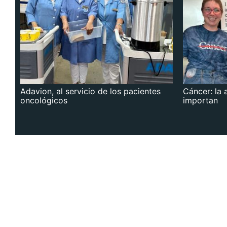
Adavion, al servicio de los pacientes
Cáncer: la 
oncológicos
importan