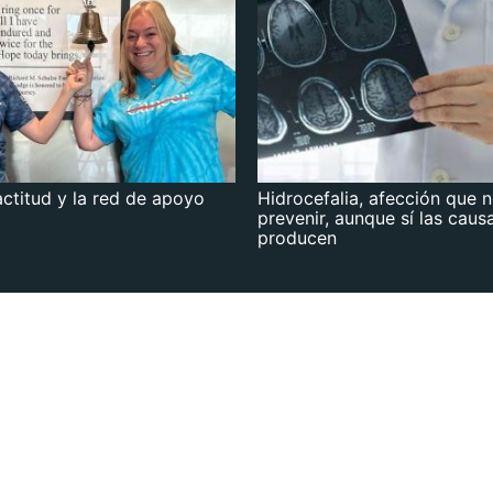
actitud y la red de apoyo
Hidrocefalia, afección que 
prevenir, aunque sí las caus
producen