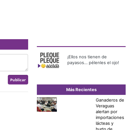
¡Ellos nos tienen de
payasos… pélenles el ojo!
Más Recientes
Ganaderos de
Veraguas
alertan por
importaciones
lácteas y
hurto de