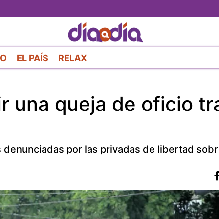
Pasar
al
contenido
principal
RO
EL PAÍS
RELAX
 una queja de oficio tr
 denunciadas por las privadas de libertad sobr