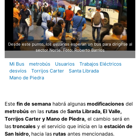
Desde este punto, los usuarios esperan un bus para dirigirse al
sector Norte. Foto: Roberto Barrios
Mi Bus
metrobús
Usuarios
Trabajos Eléctricos
desvíos
Torrijos Carter
Santa Librada
Mano de Piedra
Este
fin de semana
habrá algunas
modificaciones
del
metrobús
en las
rutas
de
Santa Librada, El Valle,
Torrijos Carter y Mano de Piedra,
el cambio será en
las
troncales
y el servicio que inicia en la
estación de
San Isidro,
hacia las
rutas
antes mencionadas.