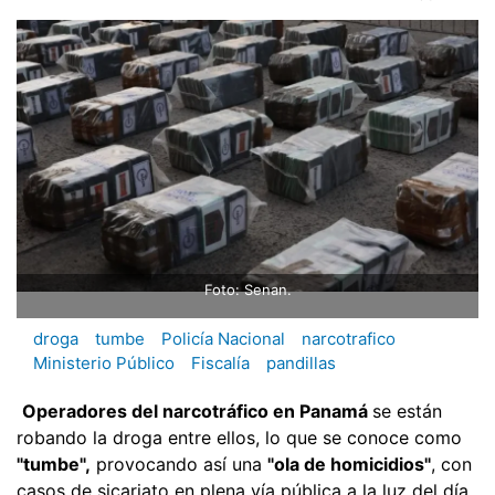
Foto: Senan.
droga
tumbe
Policía Nacional
narcotrafico
Ministerio Público
Fiscalía
pandillas
Operadores del narcotráfico en Panamá
se están
robando la droga entre ellos, lo que se conoce como
"tumbe",
provocando así una
"ola de homicidios"
, con
casos de sicariato en plena vía pública a la luz del día,