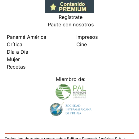
Regístrate
Paute con nosotros
Panamá América
Impresos
Crítica
Cine
Día a Día
Mujer
Recetas
Miembro de:
Todos los derechos reservados Editora Panamá América S.A. -