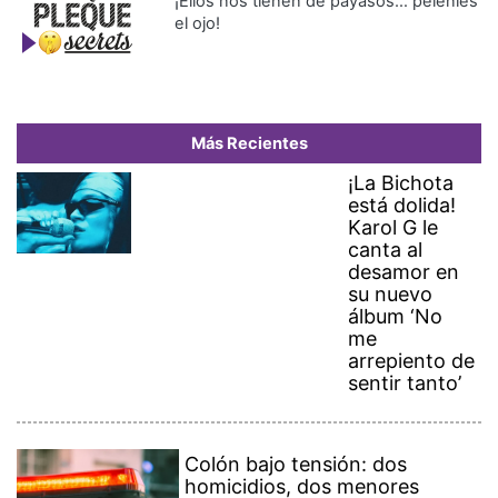
¡Ellos nos tienen de payasos… pélenles
el ojo!
Más Recientes
¡La Bichota
está dolida!
Karol G le
canta al
desamor en
su nuevo
álbum ‘No
me
arrepiento de
sentir tanto’
Colón bajo tensión: dos
homicidios, dos menores