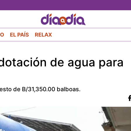
Pasar
al
contenido
principal
RO
EL PAÍS
RELAX
dotación de agua para
esto de B/31,350.00 balboas.