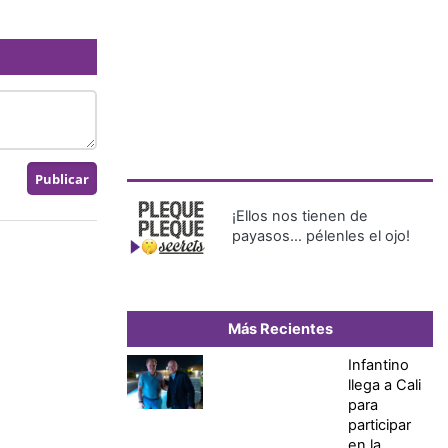
¡Ellos nos tienen de
payasos… pélenles el ojo!
Más Recientes
Infantino
llega a Cali
para
participar
en la