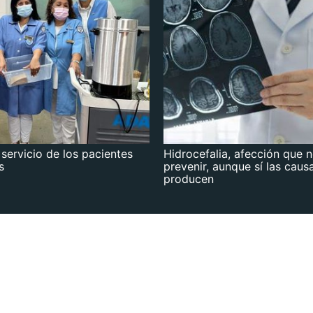
 servicio de los pacientes
Hidrocefalia, afección que 
s
prevenir, aunque sí las caus
producen